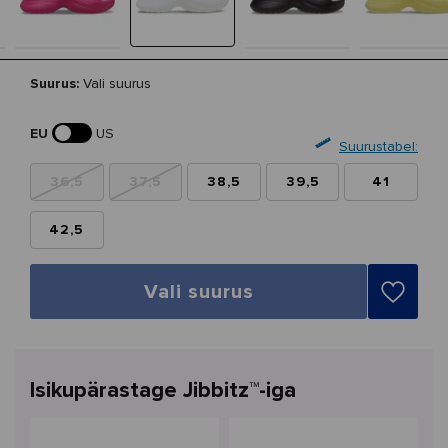
Suurus:
Vali suurus
EU
US
Suurustabel:
36,5
37,5
38,5
39,5
41
42,5
Vali suurus
Isikupärastage Jibbitz™-iga