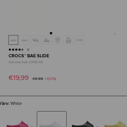
0
CROCS™ BAE SLIDE
Vienuma kods 211108-100
€19,99
49.99
(-60%)
Värv:
White