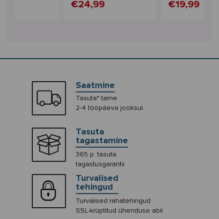
99
€24,99
€19,99
Saatmine
Tasuta* tarne
2-4 tööpäeva jooksul.
Tasuta
tagastamine
365 p. tasuta
tagastusgarantii
Turvalised
tehingud
Turvalised rahatehingud
SSL-krüptitud ühenduse abil