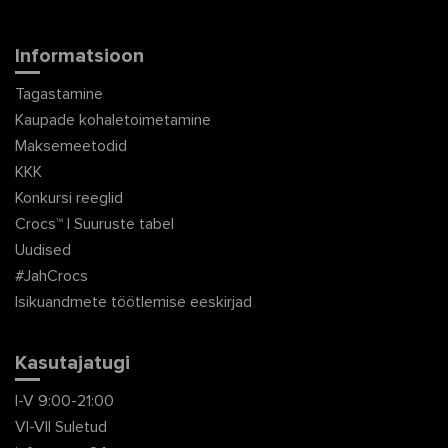
Informatsioon
Tagastamine
Kaupade kohaletoimetamine
Maksemeetodid
KKK
Konkursi reeglid
Crocs™ | Suuruste tabel
Uudised
#JahCrocs
Isikuandmete töötlemise eeskirjad
Kasutajatugi
I-V 9:00-21:00
VI-VII Suletud