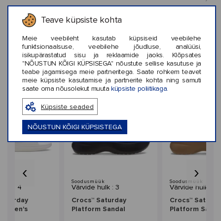
Teave küpsiste kohta
KLIENTIDE ARVUSTUSED (0)
Meie veebileht kasutab küpsiseid veebilehe
funktsionaalsuse, veebilehe jõudluse, analüüsi,
isikupärastatud sisu ja reklaamide jaoks. Klõpsates
"NÕUSTUN KÕIGI KÜPSISEGA" nõustute sellise kasutuse ja
teabe jagamisega meie partneritega. Saate rohkem teavet
meie küpsiste kasutamise ja partnerite kohta ning samuti
Sarnased stiilid
saate oma nõusolekut muuta
küpsiste poliitikaga.
Küpsiste seaded
NÕUSTUN KÕIGI KÜPSISTEGA
‹
›
üük
Soodusmüük
Soodusmüük
hulk : 4
Värvide hulk : 3
Värvide hulk : 3
Saturday
Crocs™ Saturday
Crocs™ Saturda
 Women's
Platform Sandal
Platform Sanda
Women's
Women's