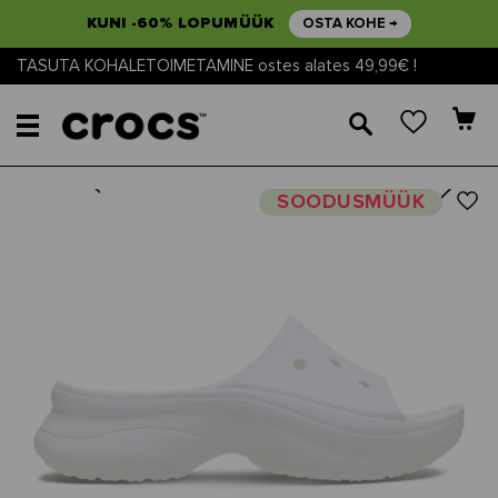
KUNI -60% LOPUMÜÜK
OSTA KOHE →
TASUTA KOHALETOIMETAMINE ostes alates 49,99€ !
🔎
Next
Previous
SOODUSMÜÜK