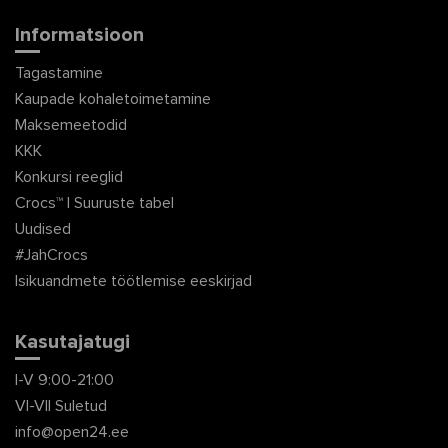
Informatsioon
Tagastamine
Kaupade kohaletoimetamine
Maksemeetodid
KKK
Konkursi reeglid
Crocs™ | Suuruste tabel
Uudised
#JahCrocs
Isikuandmete töötlemise eeskirjad
Kasutajatugi
I-V 9:00-21:00
VI-VII Suletud
info@open24.ee