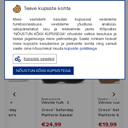
Teave küpsiste kohta
KLIENTIDE ARVUSTUSED (0)
Meie veebileht kasutab küpsiseid veebilehe
funktsionaalsuse, veebilehe jõudluse, analüüsi,
isikupärastatud sisu ja reklaamide jaoks. Klõpsates
"NÕUSTUN KÕIGI KÜPSISEGA" nõustute sellise kasutuse ja
teabe jagamisega meie partneritega. Saate rohkem teavet
Sarnased stiilid
meie küpsiste kasutamise ja partnerite kohta ning samuti
saate oma nõusolekut muuta
küpsiste poliitikaga.
Küpsiste seaded
NÕUSTUN KÕIGI KÜPSISTEGA
‹
›
üük
Soodusmüük
Soodusmüük
hulk : 4
Värvide hulk : 3
Värvide hulk : 3
Saturday
Crocs™ Saturday
Crocs™ Saturda
 Women's
Platform Sandal
Platform Sanda
Women's
Women's
99
€24,99
€19,99