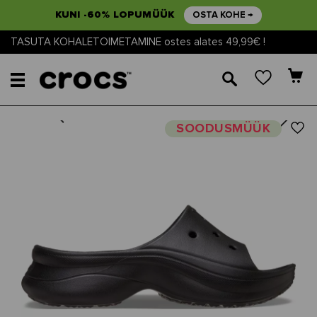
KUNI -60% LOPUMÜÜK
OSTA KOHE →
TASUTA KOHALETOIMETAMINE ostes alates 49,99€ !
🔎
Next
Previous
SOODUSMÜÜK