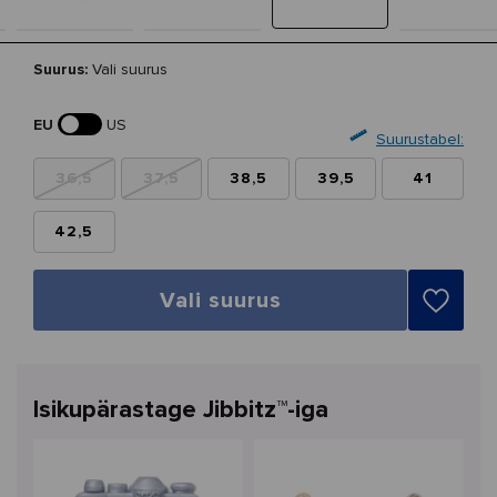
Suurus:
Vali suurus
EU
US
Suurustabel:
36,5
37,5
38,5
39,5
41
42,5
Vali suurus
Isikupärastage Jibbitz™-iga