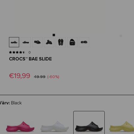
0
CROCS™ BAE SLIDE
€19,99
49.99
(-60%)
Värv:
Black