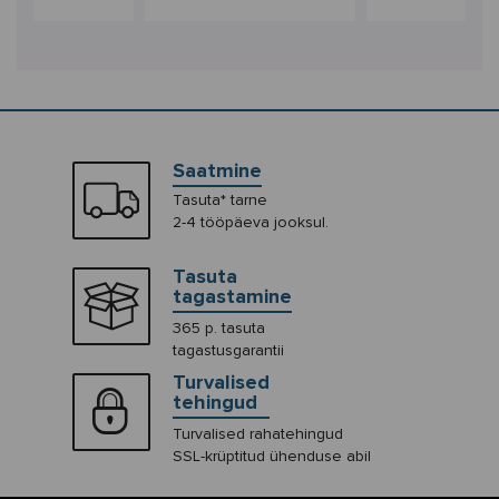
Saatmine
Tasuta* tarne
2-4 tööpäeva jooksul.
Tasuta
tagastamine
365 p. tasuta
tagastusgarantii
Turvalised
tehingud
Turvalised rahatehingud
SSL-krüptitud ühenduse abil