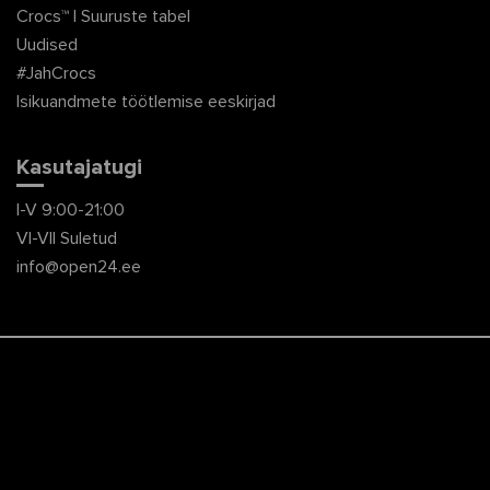
Crocs™ | Suuruste tabel
Uudised
#JahCrocs
Isikuandmete töötlemise eeskirjad
Kasutajatugi
I-V 9:00-21:00
VI-VII Suletud
info@open24.ee