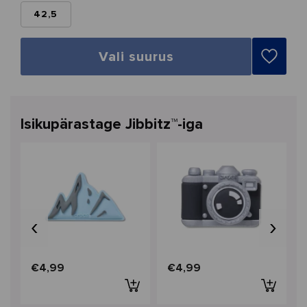
42,5
Vali suurus
Isikupärastage Jibbitz™-iga
‹
›
€4,99
€4,99