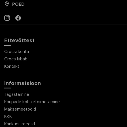
POED
INSTAGRAM
FACEBOOK
Ettevõttest
Crocsi kohta
Crocs lubab
Kontakt
Informatsioon
Tagastamine
Kaupade kohaletoimetamine
Maksemeetodid
KKK
Konkursi reeglid