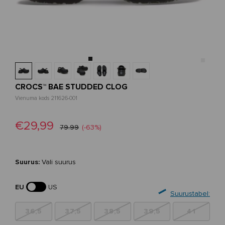
CROCS™ BAE STUDDED CLOG
Vienuma kods 211626-001
€29,99
79.99
(-63%)
Suurus:
Vali suurus
EU
US
Suurustabel:
36,5
37,5
38,5
39,5
41