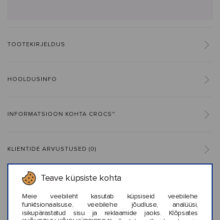
TOOTEKIRJELDUS
HOOLDUSINFO
INFORMATSIOON KOHTA CROCS™
KLIENTIDE ARVUSTUSED (0)
Teave küpsiste kohta
Meie veebileht kasutab küpsiseid veebilehe
Sarnased stiilid
funktsionaalsuse, veebilehe jõudluse, analüüsi,
isikupärastatud sisu ja reklaamide jaoks. Klõpsates