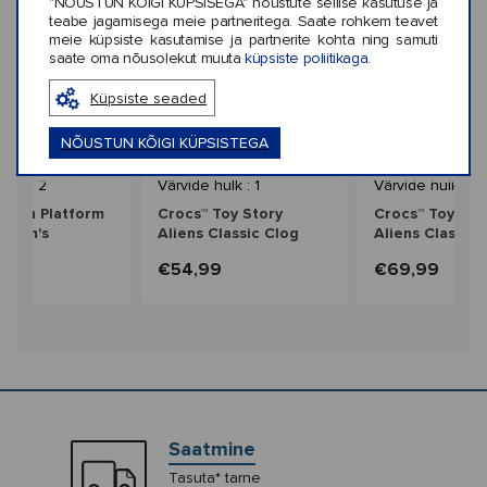
"NÕUSTUN KÕIGI KÜPSISEGA" nõustute sellise kasutuse ja
teabe jagamisega meie partneritega. Saate rohkem teavet
meie küpsiste kasutamise ja partnerite kohta ning samuti
saate oma nõusolekut muuta
küpsiste poliitikaga.
Küpsiste seaded
‹
›
NÕUSTUN KÕIGI KÜPSISTEGA
Uus
Uus
hulk : 2
Värvide hulk : 1
Värvide hulk : 1
Dylan Platform
Crocs™ Toy Story
Crocs™ Toy Sto
omen's
Aliens Classic Clog
Aliens Classic 
Kids'
9
€54,99
€69,99
Saatmine
Tasuta* tarne