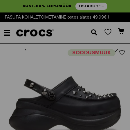
KUNI -60% LOPUMÜÜK
OSTA KOHE →
TASUTA KOHALETOIMETAMINE ostes alates 49,99€ !
🔎
Next
Previous
SOODUSMÜÜK