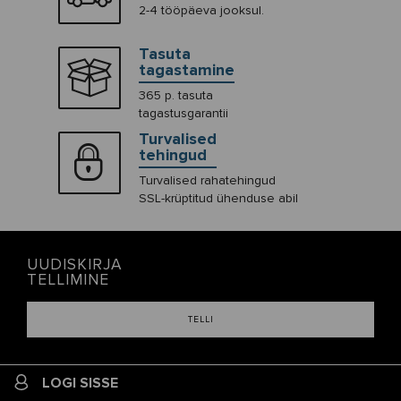
2-4 tööpäeva jooksul.
Tasuta
tagastamine
365 p. tasuta
tagastusgarantii
Turvalised
tehingud
Turvalised rahatehingud
SSL-krüptitud ühenduse abil
UUDISKIRJA
TELLIMINE
TELLI
LOGI SISSE