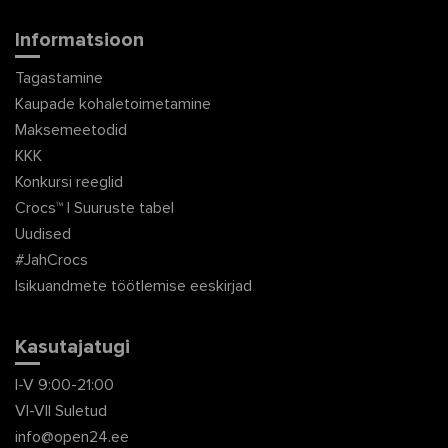
Informatsioon
Tagastamine
Kaupade kohaletoimetamine
Maksemeetodid
KKK
Konkursi reeglid
Crocs™ | Suuruste tabel
Uudised
#JahCrocs
Isikuandmete töötlemise eeskirjad
Kasutajatugi
I-V 9:00-21:00
VI-VII Suletud
info@open24.ee