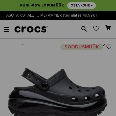
KUNI -60% LOPUMÜÜK
OSTA KOHE →
TASUTA KOHALETOIMETAMINE ostes alates 49,99€ !
🔎
Next
Previous
SOODUSMÜÜK