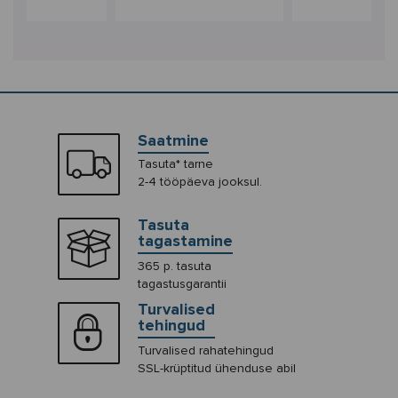
Saatmine
Tasuta* tarne
2-4 tööpäeva jooksul.
Tasuta
tagastamine
365 p. tasuta
tagastusgarantii
Turvalised
tehingud
Turvalised rahatehingud
SSL-krüptitud ühenduse abil