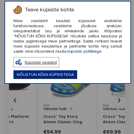
Teave küpsiste kohta
KLIENTIDE ARVUSTUSED (0)
Meie veebileht kasutab küpsiseid veebilehe
funktsionaalsuse, veebilehe jõudluse, analüüsi,
isikupärastatud sisu ja reklaamide jaoks. Klõpsates
"NÕUSTUN KÕIGI KÜPSISEGA" nõustute sellise kasutuse ja
teabe jagamisega meie partneritega. Saate rohkem teavet
Sarnased stiilid
meie küpsiste kasutamise ja partnerite kohta ning samuti
saate oma nõusolekut muuta
küpsiste poliitikaga.
Küpsiste seaded
NÕUSTUN KÕIGI KÜPSISTEGA
‹
›
Uus
Uus
hulk : 2
Värvide hulk : 1
Värvide hulk : 1
Dylan Platform
Crocs™ Toy Story
Crocs™ Toy Sto
omen's
Aliens Classic Clog
Aliens Classic 
Kids'
9
€54,99
€69,99