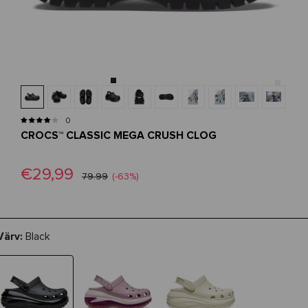
0
CROCS™ CLASSIC MEGA CRUSH CLOG
€29,99
79.99
(-63%)
Värv:
Black