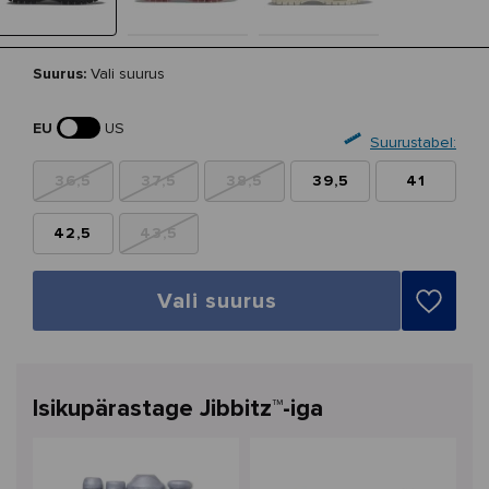
Suurus:
Vali suurus
EU
US
Suurustabel:
36,5
37,5
38,5
39,5
41
42,5
43,5
Vali suurus
Isikupärastage Jibbitz™-iga