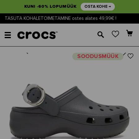
KUNI -60% LOPUMÜÜK
OSTA KOHE →
TASUTA KOHALETOIMETAMINE ostes alates 49,99€ !
🔎
Next
Previous
SOODUSMÜÜK