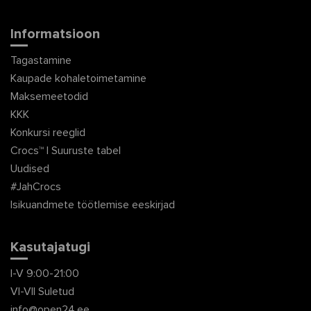
Informatsioon
Tagastamine
Kaupade kohaletoimetamine
Maksemeetodid
KKK
Konkursi reeglid
Crocs™ | Suuruste tabel
Uudised
#JahCrocs
Isikuandmete töötlemise eeskirjad
Kasutajatugi
I-V 9:00-21:00
VI-VII Suletud
info@open24.ee