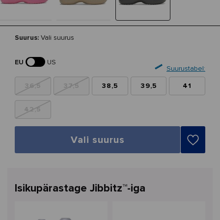
Suurus:
Vali suurus
EU
US
Suurustabel:
36,5
37,5
38,5
39,5
41
42,5
Vali suurus
Isikupärastage Jibbitz™-iga