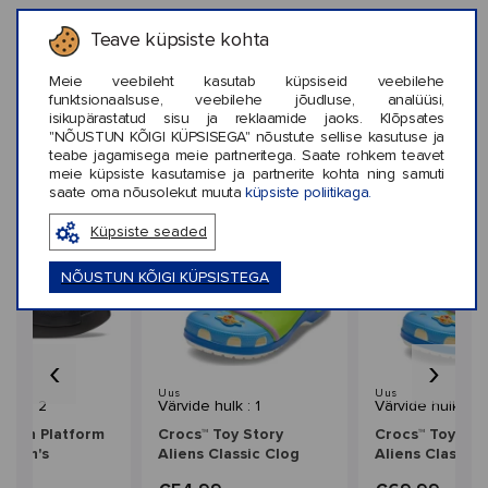
Teave küpsiste kohta
KLIENTIDE ARVUSTUSED (0)
Meie veebileht kasutab küpsiseid veebilehe
funktsionaalsuse, veebilehe jõudluse, analüüsi,
isikupärastatud sisu ja reklaamide jaoks. Klõpsates
"NÕUSTUN KÕIGI KÜPSISEGA" nõustute sellise kasutuse ja
teabe jagamisega meie partneritega. Saate rohkem teavet
meie küpsiste kasutamise ja partnerite kohta ning samuti
Sarnased stiilid
saate oma nõusolekut muuta
küpsiste poliitikaga.
Küpsiste seaded
NÕUSTUN KÕIGI KÜPSISTEGA
‹
›
Uus
Uus
hulk : 2
Värvide hulk : 1
Värvide hulk : 1
Dylan Platform
Crocs™ Toy Story
Crocs™ Toy Sto
omen's
Aliens Classic Clog
Aliens Classic 
Kids'