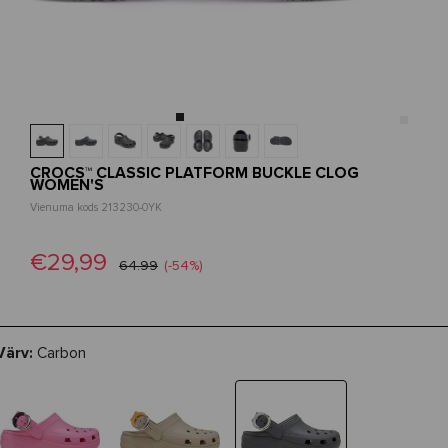
CROCS™ CLASSIC PLATFORM BUCKLE CLOG
WOMEN'S
Vienuma kods 213230-0YK
€29,99
64.99
(-54%)
Värv:
Carbon