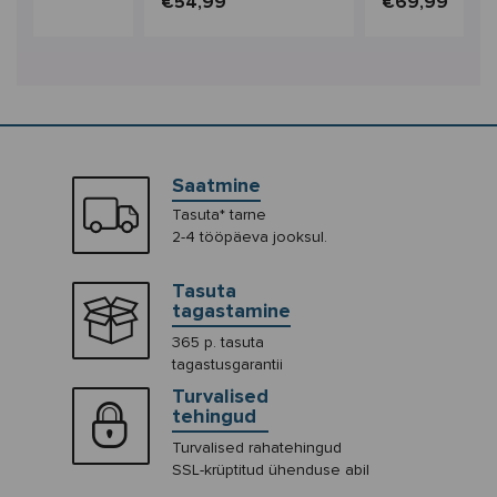
9
€54,99
€69,99
Saatmine
Tasuta* tarne
2-4 tööpäeva jooksul.
Tasuta
tagastamine
365 p. tasuta
tagastusgarantii
Turvalised
tehingud
Turvalised rahatehingud
SSL-krüptitud ühenduse abil