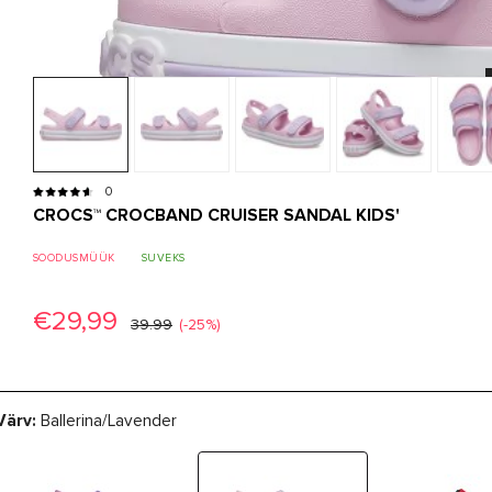
0
CROCS™ CROCBAND CRUISER SANDAL KIDS'
SOODUSMÜÜK
SUVEKS
€29,99
39.99
(-25%)
Värv:
Ballerina/Lavender