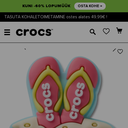
KUNI -60% LOPUMÜÜK
OSTA KOHE →
TASUTA KOHALETOIMETAMINE ostes alates 49,99€ !
🔎
Next
Previous