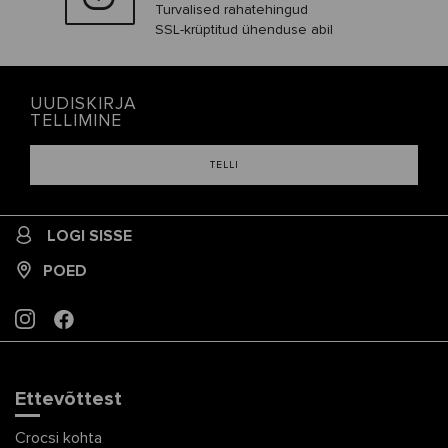
Turvalised rahatehingud
SSL-krüptitud ühenduse abil
UUDISKIRJA
TELLIMINE
TELLI
LOGI SISSE
POED
INSTAGRAM
FACEBOOK
Ettevõttest
Crocsi kohta