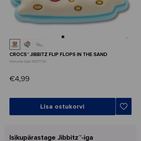
CROCS™ JIBBITZ FLIP FLOPS IN THE SAND
Vienuma kods 10017736
€4,99
Lisa ostukorvi
Isikupärastage Jibbitz™-iga