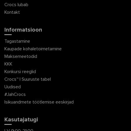
Crocs lubab
Kontakt
Informatsioon
Tagastamine
Kaupade kohaletoimetamine
Maksemeetodid
KKK
Konkursi reeglid
Crocs™ | Suuruste tabel
Uudised
#JahCrocs
Isikuandmete töötlemise eeskirjad
Kasutajatugi
I-V 9:00-21:00