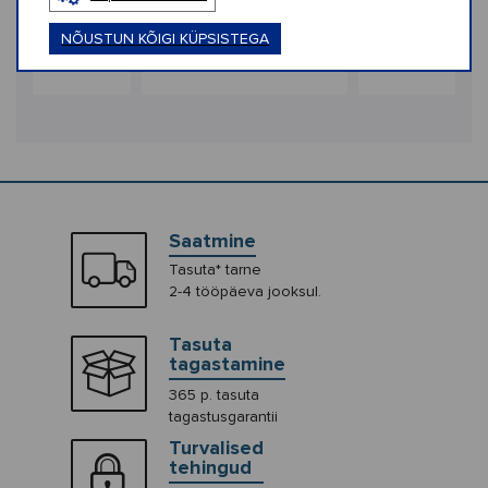
ibbitz Pink
Crocs™ Jibbitz UV
Crocs™ Jibbitz
 Candy
Changing Floatie
Changing Car 
NÕUSTUN KÕIGI KÜPSISTEGA
Surfboard
€4,99
€4,99
Saatmine
Tasuta* tarne
2-4 tööpäeva jooksul.
Tasuta
tagastamine
365 p. tasuta
tagastusgarantii
Turvalised
tehingud