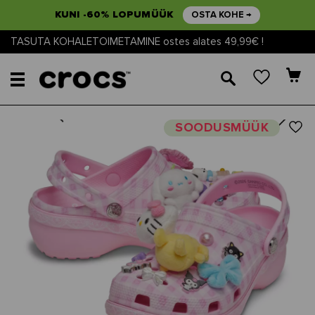
KUNI -60% LOPUMÜÜK
OSTA KOHE →
TASUTA KOHALETOIMETAMINE ostes alates 49,99€ !
🔎
Next
Previous
SOODUSMÜÜK