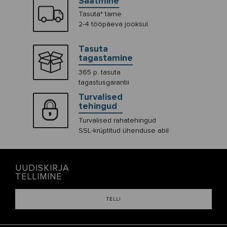
Saatmine
Tasuta* tarne
2-4 tööpäeva jooksul.
Tasuta
tagastamine
365 p. tasuta
tagastusgarantii
Turvalised
tehingud
Turvalised rahatehingud
SSL-krüptitud ühenduse abil
UUDISKIRJA
TELLIMINE
TELLI