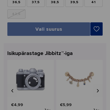
36,5
37,5
38,5
39,5
41
42,5
Vali suurus
Isikupärastage Jibbitz™-iga
‹
›
€4,99
€5,99