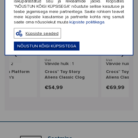
isikupärastatud sisu ja reklaamide jaoks. Klõpsates
"NÕUSTUN KÕIGI KÜPSISEGA" nõustute sellise kasutuse ja
teabe jagamisega meie partneritega. Saate rohkem teavet
meie küpsiste kasutamise ja partnerite kohta ning samuti
saate oma nõusolekut muuta
küpsiste poliitikaga.
Küpsiste seaded
NÕUSTUN KÕIGI KÜPSISTEGA
‹
›
Uus
Uus
hulk : 2
Värvide hulk : 1
Värvide hulk : 1
Dylan Platform
Crocs™ Toy Story
Crocs™ Toy Sto
omen's
Aliens Classic Clog
Aliens Classic 
Kids'
9
€54,99
€69,99