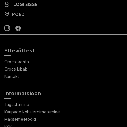
LOGI SISSE
POED
INSTAGRAM
FACEBOOK
Ettevõttest
Crocsi kohta
Crocs lubab
Kontakt
Informatsioon
Tagastamine
Kaupade kohaletoimetamine
Maksemeetodid
KKK