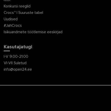
Konkursi reeglid
Crocs™ | Suuruste tabel
Uudised
#JahCrocs
Isikuandmete töötlemise eeskirjad
Kasutajatugi
I-V 9:00-21:00
VI-VII Suletud
info@open24.ee