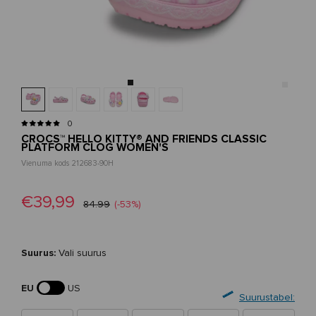
0
CROCS™ HELLO KITTY® AND FRIENDS CLASSIC
PLATFORM CLOG WOMEN'S
Vienuma kods 212683-90H
€39,99
84.99
(-53%)
Suurus:
Vali suurus
EU
US
Suurustabel: