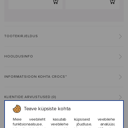
TOOTEKIRJELDUS
HOOLDUSINFO
INFORMATSIOON KOHTA CROCS™
KLIENTIDE ARVUSTUSED (0)
Teave küpsiste kohta
Meie veebileht kasutab küpsiseid veebilehe
funktsionaalsuse, veebilehe jõudluse, analüüsi,
Sarnased stiilid