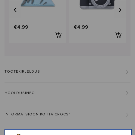
‹
›
€4,99
€4,99
TOOTEKIRJELDUS
HOOLDUSINFO
INFORMATSIOON KOHTA CROCS™