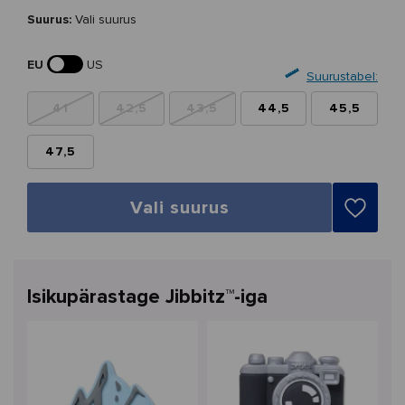
Suurus:
Vali suurus
EU
US
Suurustabel:
41
42,5
43,5
44,5
45,5
47,5
Vali suurus
Isikupärastage Jibbitz™-iga