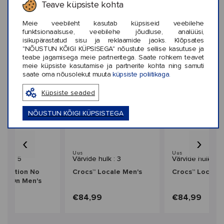
KLIENTIDE ARVUSTUSED (0)
Teave küpsiste kohta
Meie veebileht kasutab küpsiseid veebilehe
funktsionaalsuse, veebilehe jõudluse, analüüsi,
isikupärastatud sisu ja reklaamide jaoks. Klõpsates
"NÕUSTUN KÕIGI KÜPSISEGA" nõustute sellise kasutuse ja
Sarnased stiilid
teabe jagamisega meie partneritega. Saate rohkem teavet
meie küpsiste kasutamise ja partnerite kohta ning samuti
saate oma nõusolekut muuta
küpsiste poliitikaga.
Küpsiste seaded
NÕUSTUN KÕIGI KÜPSISTEGA
‹
›
üük
Uus
Uus
hulk : 5
Värvide hulk : 3
Värvide hulk : 3
InMotion No
Crocs™ Locale Men's
Crocs™ Locale 
lip On Men's
99
€84,99
€84,99