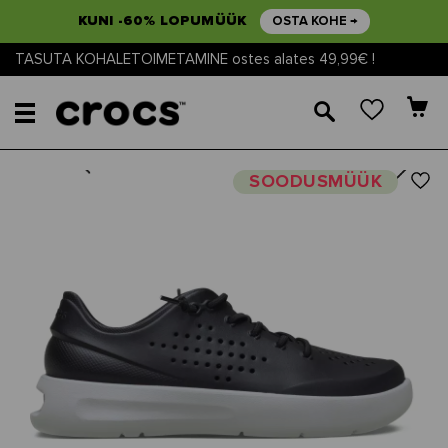
KUNI -60% LOPUMÜÜK
OSTA KOHE →
TASUTA KOHALETOIMETAMINE ostes alates 49,99€ !
🔎
Next
Previous
SOODUSMÜÜK