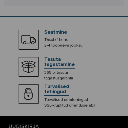
Saatmine
Tasuta* tarne
2-4 tööpäeva jooksul.
Tasuta
tagastamine
365 p. tasuta
tagastusgarantii
Turvalised
tehingud
Turvalised rahatehingud
SSL-krüptitud ühenduse abil
UUDISKIRJA