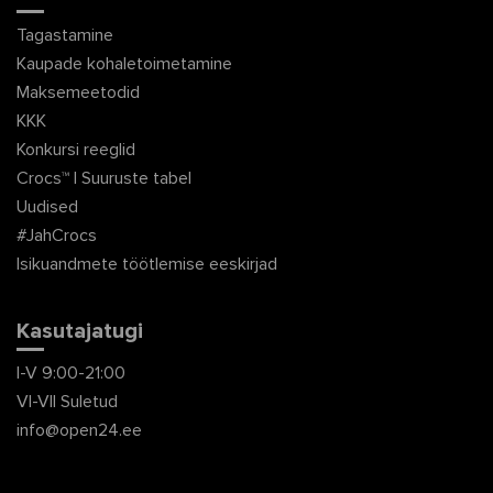
Tagastamine
Kaupade kohaletoimetamine
Maksemeetodid
KKK
Konkursi reeglid
Crocs™ | Suuruste tabel
Uudised
#JahCrocs
Isikuandmete töötlemise eeskirjad
Kasutajatugi
I-V 9:00-21:00
VI-VII Suletud
info@open24.ee