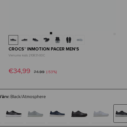
CROCS™ INMOTION PACER MEN'S
Vienuma kods 210831-0OC
€34,99
74.99
(-53%)
Värv:
Black/Atmosphere