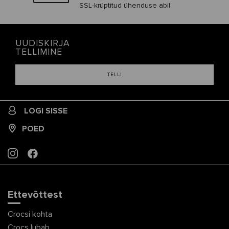
SSL-krüptitud ühenduse abil
UUDISKIRJA
TELLIMINE
TELLI
LOGI SISSE
POED
INSTAGRAM
FACEBOOK
Ettevõttest
Crocsi kohta
Crocs lubab