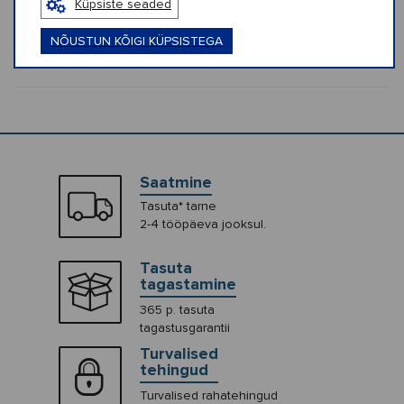
Küpsiste seaded
NÕUSTUN KÕIGI KÜPSISTEGA
KLIENTIDE ARVUSTUSED (0)
Saatmine
Tasuta* tarne
2-4 tööpäeva jooksul.
Tasuta
tagastamine
365 p. tasuta
tagastusgarantii
Turvalised
tehingud
Turvalised rahatehingud