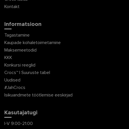
Kontakt
Informatsioon
Tagastamine
Kaupade kohaletoimetamine
Maksemeetodid
KKK
Konkursi reeglid
Crocs™ | Suuruste tabel
Uudised
#JahCrocs
Isikuandmete töötlemise eeskirjad
Kasutajatugi
I-V 9:00-21:00