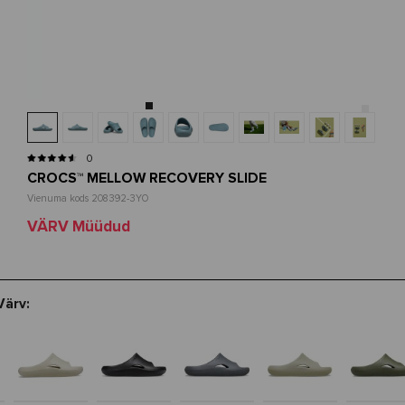
0
CROCS™ MELLOW RECOVERY SLIDE
Vienuma kods 208392-3YO
VÄRV Müüdud
Värv: