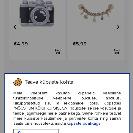
‹
›
€4,99
€5,99
Teave küpsiste kohta
TOOTEKIRJELDUS
Meie veebileht kasutab küpsiseid veebilehe
funktsionaalsuse, veebilehe jõudluse, analüüsi,
isikupärastatud sisu ja reklaamide jaoks. Klõpsates
"NÕUSTUN KÕIGI KÜPSISEGA" nõustute sellise kasutuse ja
HOOLDUSINFO
teabe jagamisega meie partneritega. Saate rohkem teavet
meie küpsiste kasutamise ja partnerite kohta ning samuti
saate oma nõusolekut muuta
küpsiste poliitikaga.
INFORMATSIOON KOHTA CROCS™