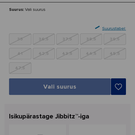
Suurus:
Vali suurus
Suurustabel:
35
36,5
37,5
38,5
39,5
41
42,5
43,5
44,5
45,5
47,5
Vali suurus
Isikupärastage Jibbitz™-iga