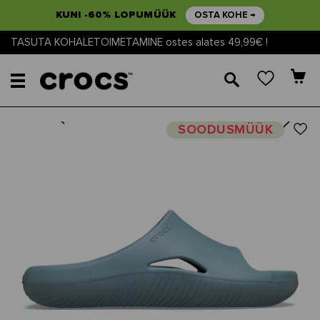
KUNI -60% LOPUMÜÜK
OSTA KOHE →
TASUTA KOHALETOIMETAMINE ostes alates 49,99€ !
🔎
Next
Previous
SOODUSMÜÜK