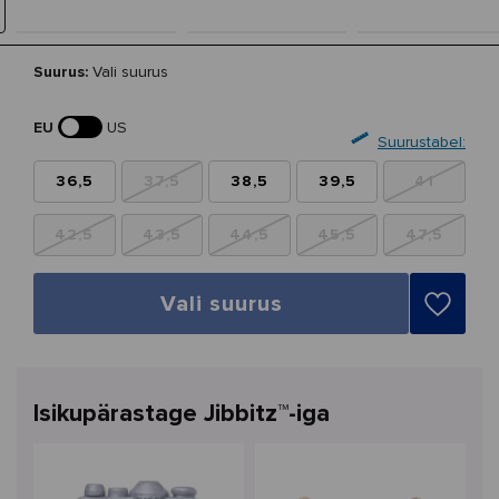
Suurus:
Vali suurus
EU
US
Suurustabel:
36,5
37,5
38,5
39,5
41
42,5
43,5
44,5
45,5
47,5
Vali suurus
Isikupärastage Jibbitz™-iga