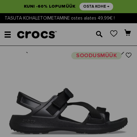
KUNI -60% LOPUMÜÜK
OSTA KOHE →
TASUTA KOHALETOIMETAMINE ostes alates 49,99€ !
🔎
Next
Previous
SOODUSMÜÜK