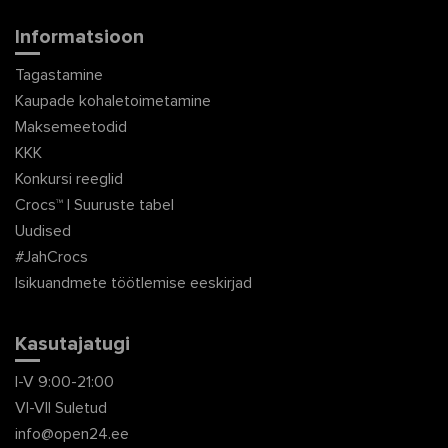
Informatsioon
Tagastamine
Kaupade kohaletoimetamine
Maksemeetodid
KKK
Konkursi reeglid
Crocs™ | Suuruste tabel
Uudised
#JahCrocs
Isikuandmete töötlemise eeskirjad
Kasutajatugi
I-V 9:00-21:00
VI-VII Suletud
info@open24.ee