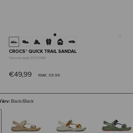
CROCS™ QUICK TRAIL SANDAL
Vienuma kods 212711-060
€49,99
RMK: 59.99
Värv:
Black/Black