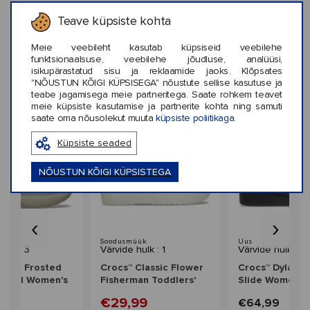
Teave küpsiste kohta
KLIENTIDE ARVUSTUSED (0)
Meie veebileht kasutab küpsiseid veebilehe
funktsionaalsuse, veebilehe jõudluse, analüüsi,
isikupärastatud sisu ja reklaamide jaoks. Klõpsates
"NÕUSTUN KÕIGI KÜPSISEGA" nõustute sellise kasutuse ja
teabe jagamisega meie partneritega. Saate rohkem teavet
Sarnased stiilid
meie küpsiste kasutamise ja partnerite kohta ning samuti
saate oma nõusolekut muuta
küpsiste poliitikaga.
Küpsiste seaded
NÕUSTUN KÕIGI KÜPSISTEGA
‹
›
üük
Soodusmüük
Uus
hulk : 3
Värvide hulk : 1
Värvide hulk : 2
Soho Frosted
Crocs™ Classic Flower
Crocs™ Dylan P
andal Women's
Fisherman Toddlers'
Slide Women's
99
€29,99
€64,99