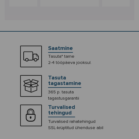
Saatmine
Tasuta* tarne
2-4 tööpäeva jooksul.
Tasuta
tagastamine
365 p. tasuta
tagastusgarantii
Turvalised
tehingud
Turvalised rahatehingud
SSL-krüptitud ühenduse abil