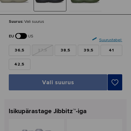
Suurus:
Vali suurus
EU
US
Suurustabel:
36,5
37,5
38,5
39,5
41
42,5
Vali suurus
Isikupärastage Jibbitz™-iga