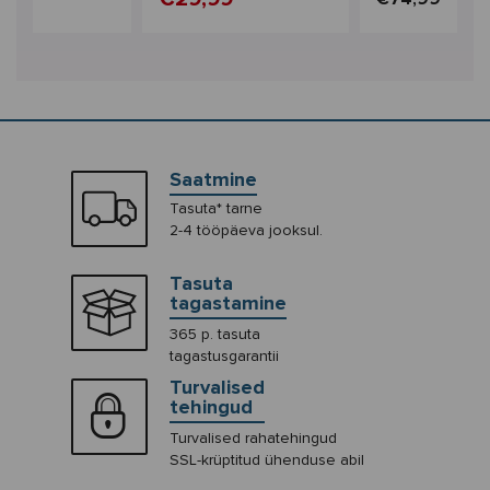
Saatmine
Tasuta* tarne
2-4 tööpäeva jooksul.
Tasuta
tagastamine
365 p. tasuta
tagastusgarantii
Turvalised
tehingud
Turvalised rahatehingud
SSL-krüptitud ühenduse abil