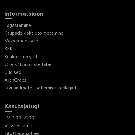
Informatsioon
Tagastamine
Kaupade kohaletoimetamine
Maksemeetodid
KKK
Konkursi reeglid
Crocs™ | Suuruste tabel
Uudised
#JahCrocs
Isikuandmete töötlemise eeskirjad
Kasutajatugi
I-V 9:00-21:00
VI-VII Suletud
info@open24.ee