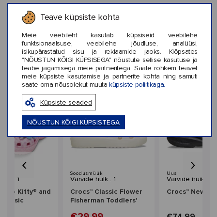
Teave küpsiste kohta
KLIENTIDE ARVUSTUSED (0)
Meie veebileht kasutab küpsiseid veebilehe
funktsionaalsuse, veebilehe jõudluse, analüüsi,
isikupärastatud sisu ja reklaamide jaoks. Klõpsates
"NÕUSTUN KÕIGI KÜPSISEGA" nõustute sellise kasutuse ja
teabe jagamisega meie partneritega. Saate rohkem teavet
meie küpsiste kasutamise ja partnerite kohta ning samuti
Sarnased stiilid
saate oma nõusolekut muuta
küpsiste poliitikaga.
Küpsiste seaded
NÕUSTUN KÕIGI KÜPSISTEGA
‹
›
üük
Soodusmüük
Uus
ulk : 1
Värvide hulk : 1
Värvide hulk : 2
Hello Kitty® and
Crocs™ Classic Flower
Crocs™ New Cr
 Classic
Fisherman Toddlers'
m Clog Women's
99
€29,99
€74,99