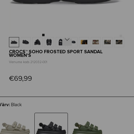
Next
CROCS™ SOHO FROSTED SPORT SANDAL
WOMEN'S
Vienuma kods 212032-001
€69,99
Värv:
Black