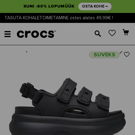
KUNI -60% LOPUMÜÜK
OSTA KOHE →
TASUTA KOHALETOIMETAMINE ostes alates 49,99€ !
🔎
Next
Previous
SUVEKS