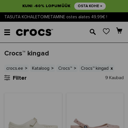
KUNI -60% LOPUMÜÜK
OSTA KOHE →
TASUTA KOHALETOIMETAMINE ostes alates 49,99€ !
🔎
Crocs™ kingad
crocs.ee
Kataloog
Crocs™
Crocs™ kingad
Filter
9 Kaubad