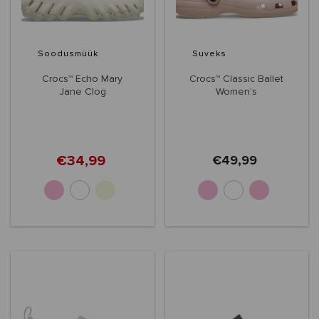
Soodusmüük
Suveks
Crocs™ Echo Mary
Crocs™ Classic Ballet
Jane Clog
Women's
€34,99
€49,99