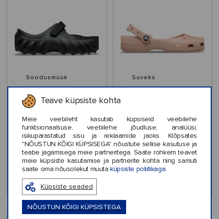
Soodusmüük
Suveks
Crocs™ Echo Mary
Crocs™ Classic Ballet
Teave küpsiste kohta
Jane Clog
Women's
Meie veebileht kasutab küpsiseid veebilehe
funktsionaalsuse, veebilehe jõudluse, analüüsi,
isikupärastatud sisu ja reklaamide jaoks. Klõpsates
"NÕUSTUN KÕIGI KÜPSISEGA" nõustute sellise kasutuse ja
€34,99
€49,99
teabe jagamisega meie partneritega. Saate rohkem teavet
meie küpsiste kasutamise ja partnerite kohta ning samuti
saate oma nõusolekut muuta
küpsiste poliitikaga.
Küpsiste seaded
NÕUSTUN KÕIGI KÜPSISTEGA