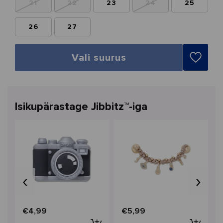
21
22
23
24
25
26
27
Vali suurus
Isikupärastage Jibbitz™-iga
‹
›
€4,99
€5,99