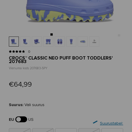
0
CROCS™ CLASSIC NEO PUFF BOOT TODDLERS'
207683
Vienuma kods 207683-5PY
€64,99
Suurus:
Vali suurus
EU
US
Suurustabel: