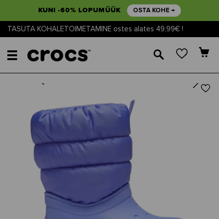
KUNI -60% LOPUMÜÜK
OSTA KOHE →
TASUTA KOHALETOIMETAMINE ostes alates 49,99€ !
🔎
Next
Previous