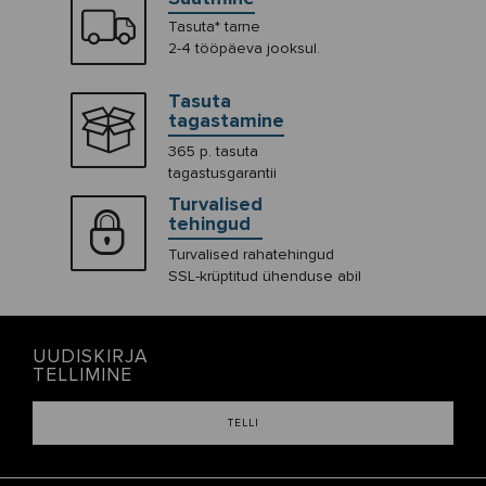
Tasuta* tarne
2-4 tööpäeva jooksul.
Tasuta
tagastamine
365 p. tasuta
tagastusgarantii
Turvalised
tehingud
Turvalised rahatehingud
SSL-krüptitud ühenduse abil
UUDISKIRJA
TELLIMINE
TELLI