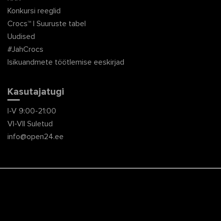
Konkursi reeglid
Crocs™ | Suuruste tabel
Uudised
#JahCrocs
Isikuandmete töötlemise eeskirjad
Kasutajatugi
I-V 9:00-21:00
VI-VII Suletud
info@open24.ee