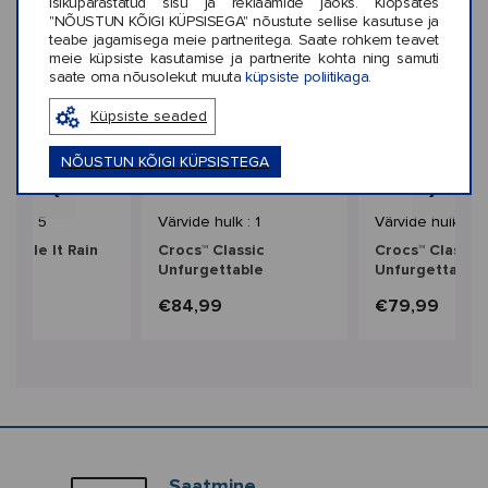
isikupärastatud sisu ja reklaamide jaoks. Klõpsates
"NÕUSTUN KÕIGI KÜPSISEGA" nõustute sellise kasutuse ja
teabe jagamisega meie partneritega. Saate rohkem teavet
meie küpsiste kasutamise ja partnerite kohta ning samuti
saate oma nõusolekut muuta
küpsiste poliitikaga.
Küpsiste seaded
NÕUSTUN KÕIGI KÜPSISTEGA
‹
›
üük
hulk : 5
Värvide hulk : 1
Värvide hulk : 4
Handle It Rain
Crocs™ Classic
Crocs™ Classic
ds'
Unfurgettable
Unfurgettable
9
€84,99
€79,99
Saatmine