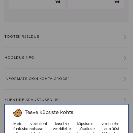
TOOTEKIRJELDUS
HOOLDUSINFO
INFORMATSIOON KOHTA CROCS™
KLIENTIDE ARVUSTUSED (19)
Teave küpsiste kohta
Meie veebileht kasutab küpsiseid veebilehe
funktsionaalsuse, veebilehe jõudluse, analüüsi,
Sarnased stiilid