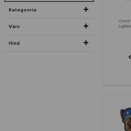
Kategooria
Crocs™
Värv
Light
Hind