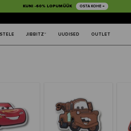
KUNI -60% LOPUMÜÜK
OSTA KOHE →
STELE
JIBBITZ™
UUDISED
OUTLET