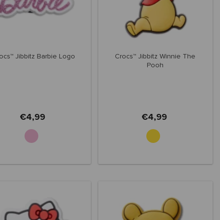
ocs™ Jibbitz Barbie Logo
Crocs™ Jibbitz Winnie The
Pooh
€4,99
€4,99