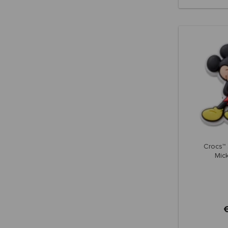
Crocs™ 
Mic