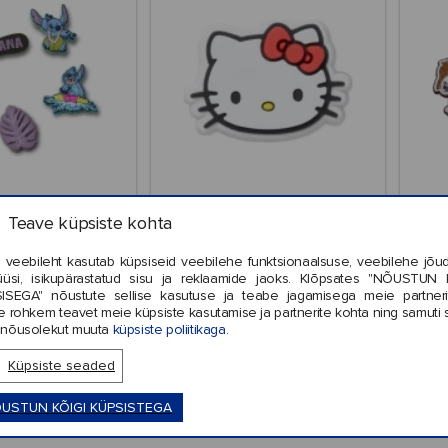
Jibbitz Stitch
Crocs™ Jibbitz Hello Kitty
C
pical 5Pck
Head
Teave küpsiste kohta
 veebileht kasutab küpsiseid veebilehe funktsionaalsuse, veebilehe jõud
üüsi, isikupärastatud sisu ja reklaamide jaoks. Klõpsates "NÕUSTUN 
ISEGA" nõustute sellise kasutuse ja teabe jagamisega meie partneri
e rohkem teavet meie küpsiste kasutamise ja partnerite kohta ning samuti 
16,99
€4,99
nõusolekut muuta
küpsiste poliitikaga.
Küpsiste seaded
USTUN KÕIGI KÜPSISTEGA