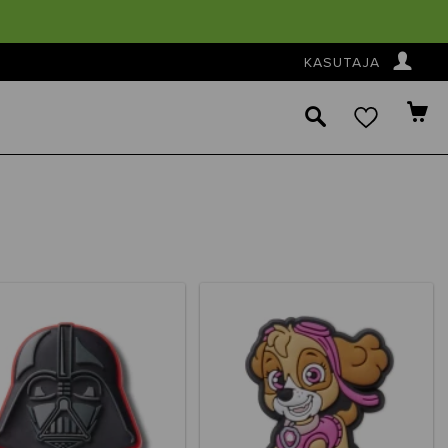
👤
KASUTAJA
🔎