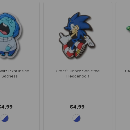
bitz Pixar Inside
Crocs™ Jibbitz Sonic the
Cr
t Sadness
Hedgehog 1
€4,99
€4,99