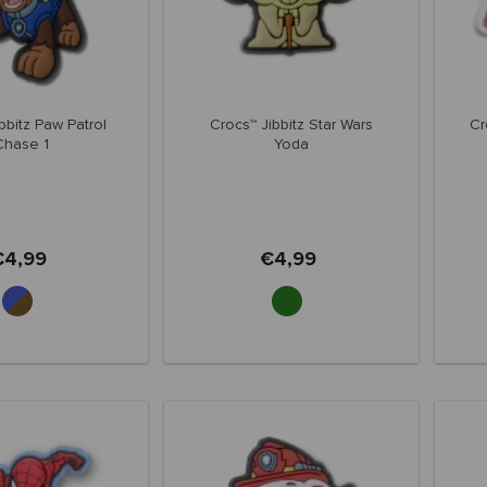
bbitz Paw Patrol
Crocs™ Jibbitz Star Wars
Cr
Chase 1
Yoda
€4,99
€4,99