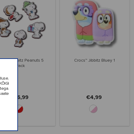
rocs™ Jibbitz Peanuts 5
Crocs™ Jibbitz Bluey 1
Pack
luse,
KÕIGI
tega.
saate
€16,99
€4,99