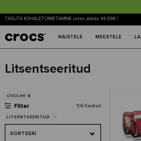
TASUTA KOHALETOIMETAMINE ostes alates 49,99€ !
NAISTELE
MEESTELE
LA
Litsentseeritud
crocs.ee
Filter
108 Kaubad
LITSENTSEERITUD
SORTEERI