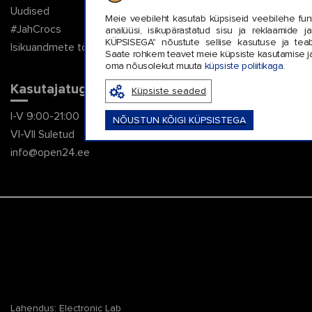
Uudised
Meie veebileht kasutab küpsiseid veebilehe fun
#JahCrocs
analüüsi, isikupärastatud sisu ja reklaamide
KÜPSISEGA" nõustute sellise kasutuse ja tea
Isikuandmete töötlemise eeskirjad
Saate rohkem teavet meie küpsiste kasutamise ja
oma nõusolekut muuta
küpsiste poliitikaga.
Kasutajatugi
Küpsiste seaded
I-V 9:00-21:00
NÕUSTUN KÕIGI KÜPSISTEGA
VI-VII Suletud
info@open24.ee
Lahendus:
Electronic Lab