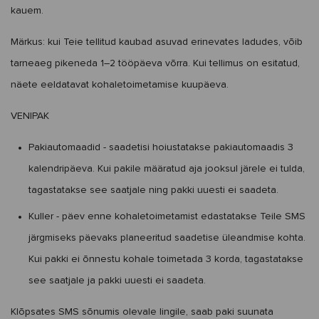
kauem.
Märkus: kui Teie
tellitud
kaubad
asuvad
erinevates
ladudes,
võib
tarneaeg
pikeneda
1–
2
tööpäeva
võrra
. Kui tellimus on esitatud,
näete eeldatavat kohaletoimetamise kuupäeva.
VENIPAK
Pakiautomaadid - saadetisi hoiustatakse pakiautomaadis 3
kalendripäeva. Kui pakile määratud aja jooksul järele ei tulda,
tagastatakse see saatjale ning pakki uuesti ei saadeta.
Kuller - päev enne kohaletoimetamist edastatakse Teile SMS
järgmiseks päevaks planeeritud saadetise üleandmise kohta.
Kui pakki ei õnnestu kohale toimetada 3 korda, tagastatakse
see saatjale ja pakki uuesti ei saadeta.
Klõpsates SMS sõnumis olevale lingile, saab paki suunata