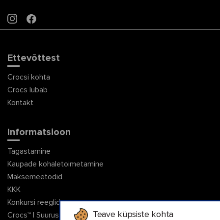
INSTAGRAM
FACEBOOK
Ettevõttest
Crocsi kohta
Crocs lubab
Kontakt
Informatsioon
Tagastamine
Kaupade kohaletoimetamine
Maksemeetodid
KKK
Konkursi reeglid
Teave küpsiste kohta
Crocs™ | Suuruste tabel