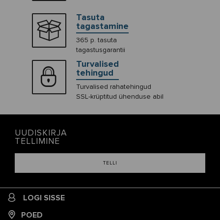
Tasuta
tagastamine
365 p. tasuta
tagastusgarantii
Turvalised
tehingud
Turvalised rahatehingud
SSL-krüptitud ühenduse abil
UUDISKIRJA
TELLIMINE
TELLI
LOGI SISSE
POED