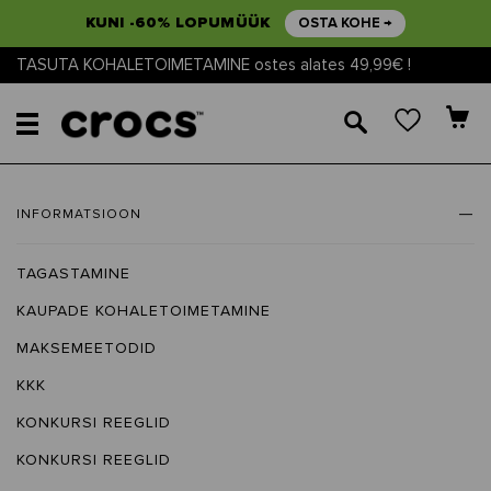
KUNI -60% LOPUMÜÜK
OSTA KOHE →
TASUTA KOHALETOIMETAMINE ostes alates 49,99€ !
🔎
INFORMATSIOON
TAGASTAMINE
KAUPADE KOHALETOIMETAMINE
MAKSEMEETODID
KKK
KONKURSI REEGLID
KONKURSI REEGLID