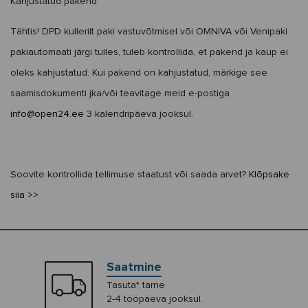
Kahjustatud pakend
Tähtis! DPD kullerilt paki vastuvõtmisel või OMNIVA või Venipaki
pakiautomaati järgi tulles, tuleb kontrollida, et pakend ja kaup ei
oleks kahjustatud. Kui pakend on kahjustatud, märkige see
saamisdokumenti jka/või teavitage meid e-postiga
info@open24.ee
3 kalendripäeva jooksul.
Soovite kontrollida tellimuse staatust või saada arvet?
Klõpsake
siia >>
Saatmine
Tasuta* tarne
2-4 tööpäeva jooksul.