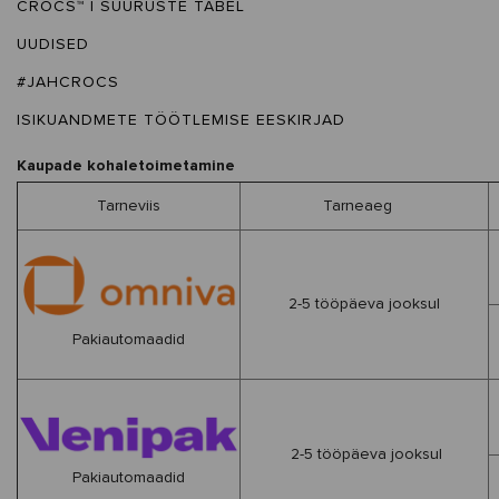
CROCS™ | SUURUSTE TABEL
UUDISED
#JAHCROCS
ISIKUANDMETE TÖÖTLEMISE EESKIRJAD
Kaupade kohaletoimetamine
Tarneviis
Tarneaeg
2-5 tööpäeva jooksul
Pakiautomaadid
2-5 tööpäeva jooksul
Pakiautomaadid