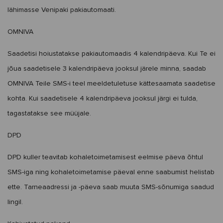
lähimasse Venipaki pakiautomaati.
OMNIVA
Saadetisi hoiustatakse pakiautomaadis 4 kalendripäeva. Kui Te ei
jõua saadetisele 3 kalendripäeva jooksul järele minna, saadab
OMNIVA Teile SMS-i teel meeldetuletuse kättesaamata saadetise
kohta. Kui saadetisele 4 kalendripäeva jooksul järgi ei tulda,
tagastatakse see müüjale.
DPD
DPD kuller teavitab kohaletoimetamisest eelmise päeva õhtul
SMS-iga ning kohaletoimetamise päeval enne saabumist helistab
ette. Tarneaadressi ja -päeva saab muuta SMS-sõnumiga saadud
lingil.