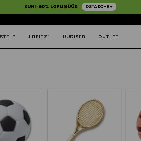
KUNI -60% LOPUMÜÜK
OSTA KOHE →
STELE
JIBBITZ™
UUDISED
OUTLET