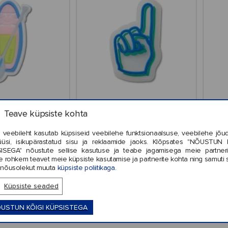
 Changing Stand
Crocs™ Jibbitz Lights Up
p Paddle
Foam Finger
Teave küpsiste kohta
 veebileht kasutab küpsiseid veebilehe funktsionaalsuse, veebilehe jõud
üüsi, isikupärastatud sisu ja reklaamide jaoks. Klõpsates "NÕUSTUN 
ISEGA" nõustute sellise kasutuse ja teabe jagamisega meie partneri
e rohkem teavet meie küpsiste kasutamise ja partnerite kohta ning samuti 
€4,99
€5,99
nõusolekut muuta
küpsiste poliitikaga.
Küpsiste seaded
USTUN KÕIGI KÜPSISTEGA