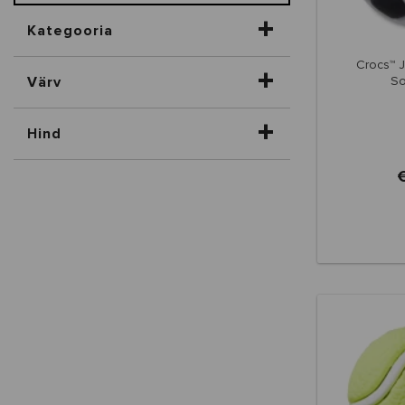
Kategooria
Crocs™ J
Värv
So
Hind