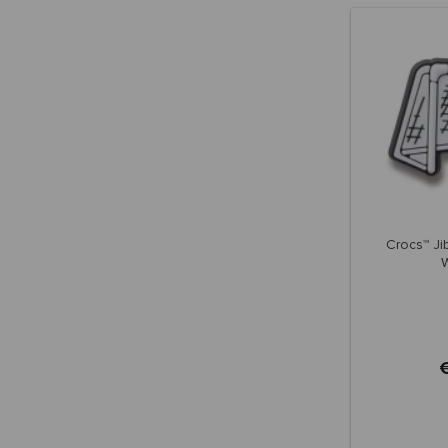
Crocs™ Ji
W