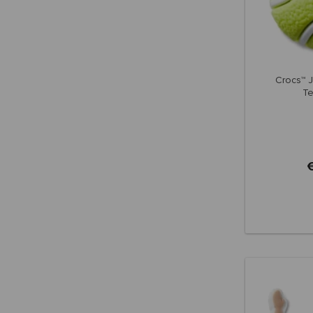
Crocs™ J
Te