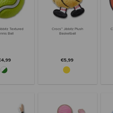
ibbitz Textured
Crocs™ Jibbitz Plush
C
nnis Ball
Basketball
€4,99
€5,99