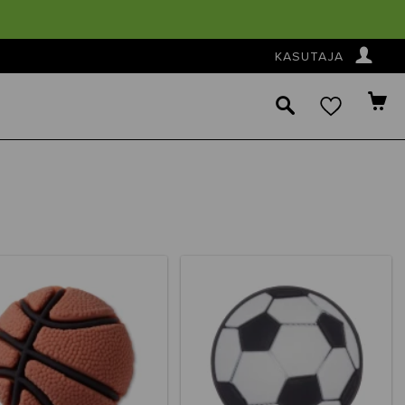
👤
KASUTAJA
🔎