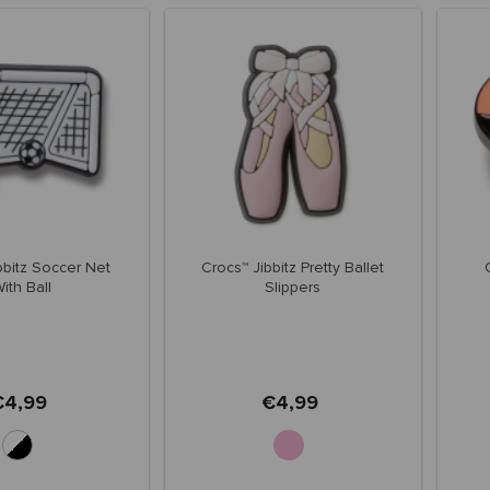
bbitz Soccer Net
Crocs™ Jibbitz Pretty Ballet
ith Ball
Slippers
€4,99
€4,99