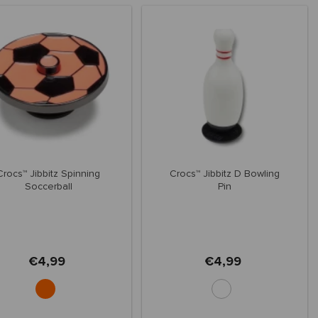
Crocs™ Jibbitz Spinning
Crocs™ Jibbitz D Bowling
Soccerball
Pin
€4,99
€4,99