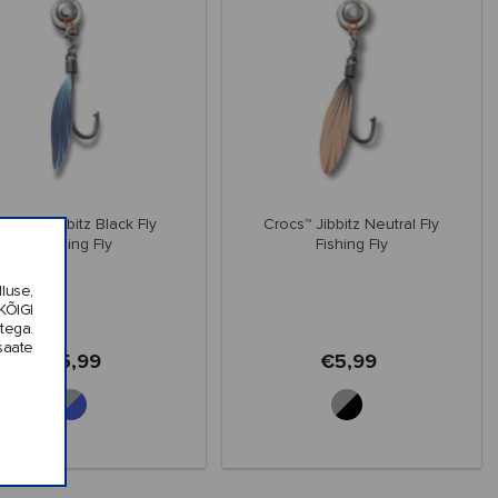
Crocs™ Jibbitz Black Fly
Crocs™ Jibbitz Neutral Fly
Fishing Fly
Fishing Fly
luse,
KÕIGI
tega.
saate
€5,99
€5,99