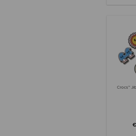
Crocs™ Ji
€