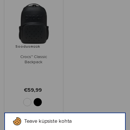
Soodusmüük
Crocs™ Classic
Backpack
€59,99
Teave küpsiste kohta