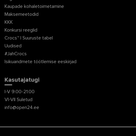
Kaupade kohaletoimetamine
Maksemeetodid
KKK
Konkursi reeglid
Crocs™ | Suuruste tabel
Uudised
#JahCrocs
Isikuandmete töötlemise eeskirjad
Kasutajatugi
I-V 9:00-21:00
VI-VII Suletud
info@open24.ee