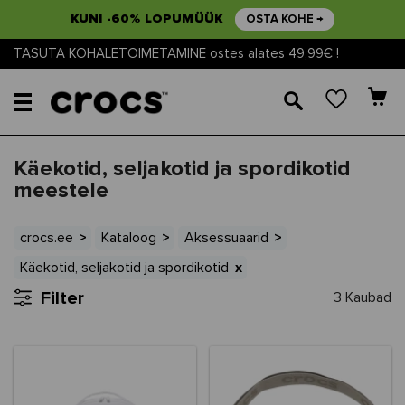
KUNI -60% LOPUMÜÜK
OSTA KOHE →
TASUTA KOHALETOIMETAMINE ostes alates 49,99€ !
🔎
Käekotid, seljakotid ja spordikotid
meestele
crocs.ee
Kataloog
Aksessuaarid
Käekotid, seljakotid ja spordikotid
Filter
3 Kaubad