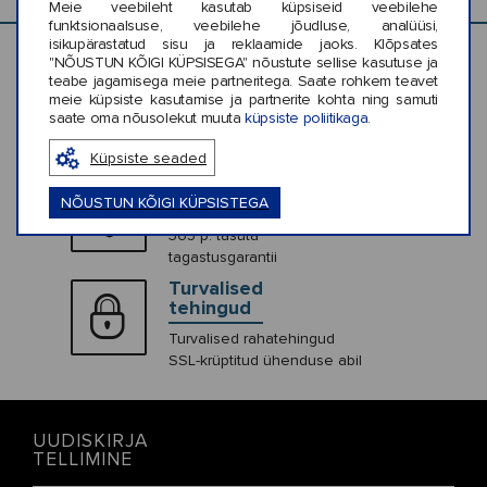
Meie veebileht kasutab küpsiseid veebilehe
funktsionaalsuse, veebilehe jõudluse, analüüsi,
isikupärastatud sisu ja reklaamide jaoks. Klõpsates
"NÕUSTUN KÕIGI KÜPSISEGA" nõustute sellise kasutuse ja
Saatmine
teabe jagamisega meie partneritega. Saate rohkem teavet
meie küpsiste kasutamise ja partnerite kohta ning samuti
Tasuta* tarne
saate oma nõusolekut muuta
küpsiste poliitikaga.
2-4 tööpäeva jooksul.
Küpsiste seaded
Tasuta
tagastamine
NÕUSTUN KÕIGI KÜPSISTEGA
365 p. tasuta
tagastusgarantii
Turvalised
tehingud
Turvalised rahatehingud
SSL-krüptitud ühenduse abil
UUDISKIRJA
TELLIMINE