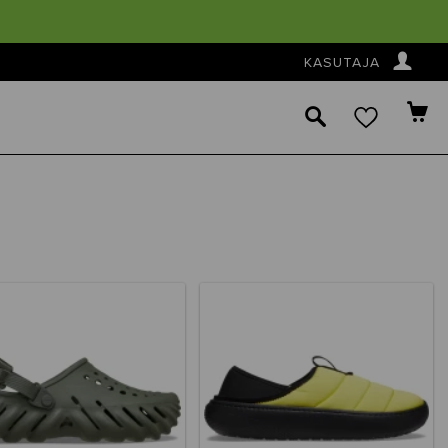
👤
KASUTAJA
🔎