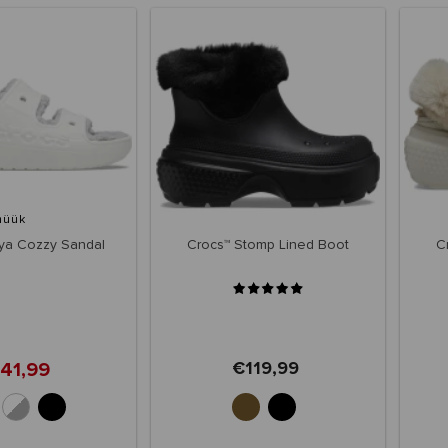
müük
ya Cozzy Sandal
Crocs™ Stomp Lined Boot
C
41,99
€119,99