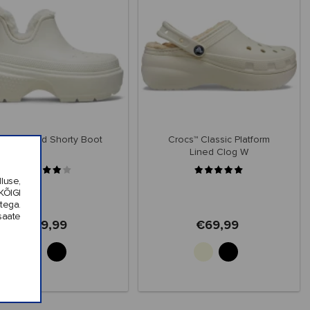
tomp Lined Shorty Boot
Crocs™ Classic Platform
Lined Clog W
luse,
KÕIGI
tega.
saate
€89,99
€69,99