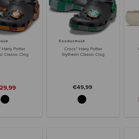
müük
Soodusmüük
 Harry Potter
Crocs™ Harry Potter
or Classic Clog
Slytherin Classic Clog
29,99
€49,99