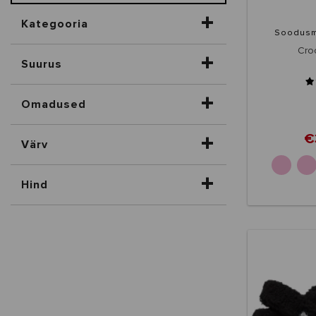
Kategooria
Soodus
Croc
Suurus
Omadused
€
Värv
Hind