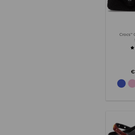
Crocs™ 
€