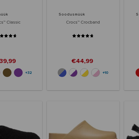
müük
Soodusmüük
S
s™ Classic
Crocs™ Crocband
39,99
€44,99
+32
+10