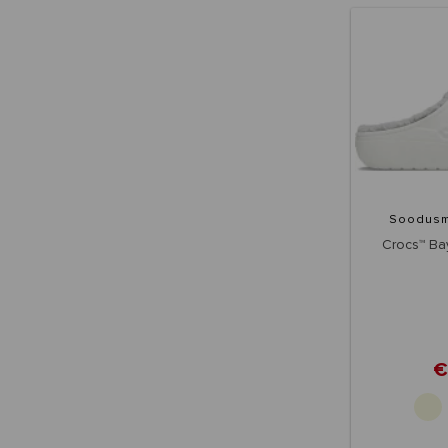
Soodus
Crocs™ Ba
€