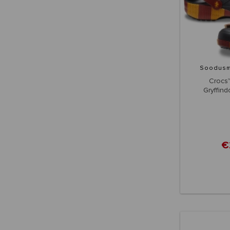
Soodus
Crocs™
Gryffind
€