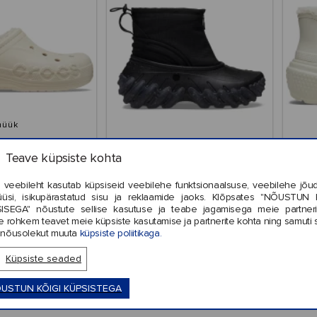
müük
aya Lined Fuzz
Crocs™ Echo Boot Z Shield
S
rap Clog
Teave küpsiste kohta
 veebileht kasutab küpsiseid veebilehe funktsionaalsuse, veebilehe jõud
üüsi, isikupärastatud sisu ja reklaamide jaoks. Klõpsates "NÕUSTUN 
ISEGA" nõustute sellise kasutuse ja teabe jagamisega meie partneri
e rohkem teavet meie küpsiste kasutamise ja partnerite kohta ning samuti 
45,49
€129,99
nõusolekut muuta
küpsiste poliitikaga.
Küpsiste seaded
USTUN KÕIGI KÜPSISTEGA