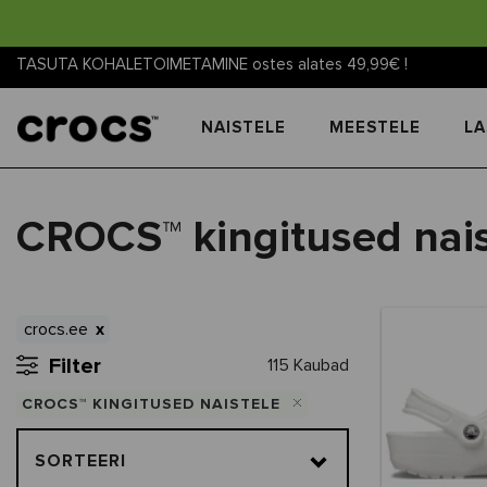
TASUTA KOHALETOIMETAMINE ostes alates 49,99€ !
NAISTELE
MEESTELE
LA
CROCS™ kingitused nais
crocs.ee
Filter
115 Kaubad
CROCS™ KINGITUSED NAISTELE
SORTEERI