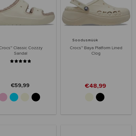
Soodusmüük
Crocs™ Classic Cozzzy
Crocs™ Baya Platform Lined
Sandal
Clog
€59,99
€48,99