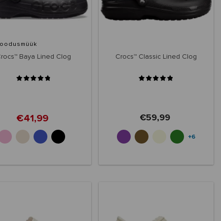
oodusmüük
rocs™ Baya Lined Clog
Crocs™ Classic Lined Clog
€41,99
€59,99
+6