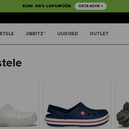
KUNI -60% LOPUMÜÜK
OSTA KOHE →
STELE
JIBBITZ™
UUDISED
OUTLET
tele