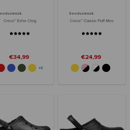
oodusmüük
Soodusmüük
Crocs™ Echo Clog
Crocs™ Classic Puff Moc
€34,99
€24,99
+3