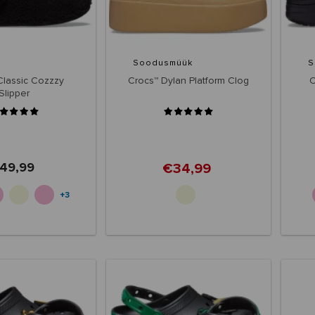
Soodusmüük
S
Classic Cozzzy
Crocs™ Dylan Platform Clog
C
Slipper
49,99
€34,99
+3