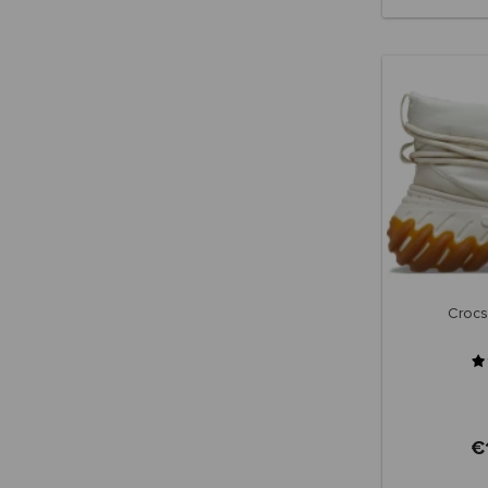
Crocs
€