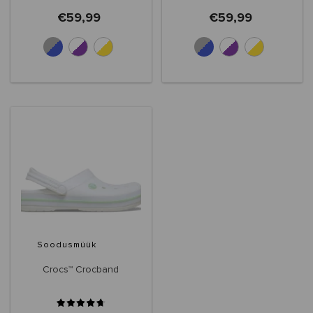
€59,99
€59,99
+10
+10
Soodusmüük
Crocs™ Crocband