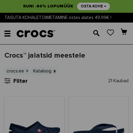
KUNI -60% LOPUMÜÜK
OSTA KOHE →
TASUTA KOHALETOIMETAMINE ostes alates 49,99€ !
🔎
Crocs™ jalatsid meestele
crocs.ee
Kataloog
Filter
21 Kaubad