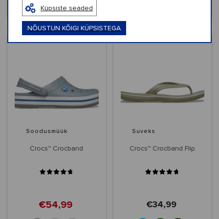
Küpsiste seaded
+6
+6
NÕUSTUN KÕIGI KÜPSISTEGA
Soodusmüük
Suveks
Crocs™ Crocband
Crocs™ Crocband Flip
€54,99
€34,99