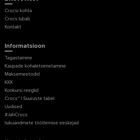
Crocsi kohta
Crocs lubab
Kontakt
Informatsioon
Tagastamine
Kaupade kohaletoimetamine
Maksemeetodid
KKK
Konkursi reeglid
Crocs™ | Suuruste tabel
Uudised
#JahCrocs
Isikuandmete töötlemise eeskirjad