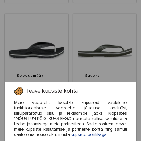
Soodusmüük
Suveks
Crocs™ Crocband Flip
Crocs™ Crocband Flip
Teave küpsiste kohta
Meie veebileht kasutab küpsiseid veebilehe
funktsionaalsuse, veebilehe jõudluse, analüüsi,
isikupärastatud sisu ja reklaamide jaoks. Klõpsates
"NÕUSTUN KÕIGI KÜPSISEGA" nõustute sellise kasutuse ja
€19,99
€34,99
teabe jagamisega meie partneritega. Saate rohkem teavet
meie küpsiste kasutamise ja partnerite kohta ning samuti
saate oma nõusolekut muuta
küpsiste poliitikaga.