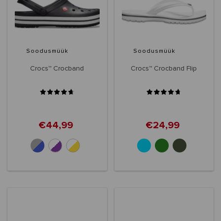
Soodusmüük
Soodusmüük
Crocs™ Crocband
Crocs™ Crocband Flip
€44,99
€24,99
+10
+6