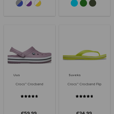
+10
+6
Uus
Suveks
Crocs™ Crocband
Crocs™ Crocband Flip
€59,99
€34,99