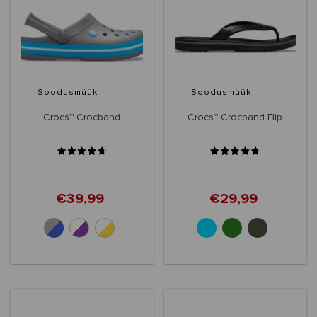
Soodusmüük
Soodusmüük
Crocs™ Crocband
Crocs™ Crocband Flip
€39,99
€29,99
+10
+6